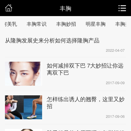
丰胸
如何美乳
丰胸常识
丰胸妙招
明星丰胸
丰胸美
从隆胸发展史来分析如何选择隆胸产品
2022-04-07
如何减掉双下巴 7大妙招让你远
离双下巴
2017-09-09
怎样练出诱人的翘臀，这里又妙
招
2017-09-06