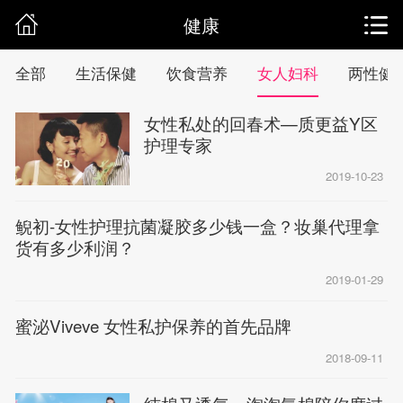
健康
全部
生活保健
饮食营养
女人妇科
两性健
女性私处的回春术—质更益Y区
护理专家
2019-10-23
鲵初-女性护理抗菌凝胶多少钱一盒？妆巢代理拿
货有多少利润？
2019-01-29
蜜泌Viveve 女性私护保养的首先品牌
2018-09-11