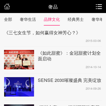
奢品
全部
奢华生活
品牌文化
经典男士
奢华单
《三七女生节，如何赢得女神芳心？》
2015-03-06
《如此甜蜜》：金冠甜蜜计划全
面启动
2014-10-14
SENSE 2030璀璨盛典 完美绽放
2014-09-26