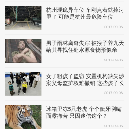
杭州现诡异车位 车刚点着就掉河
里了 可能是杭州最危险车位
2017-09-06
男子雨林离奇失踪 被猴子养九天
给其寻找住处水源食物形似亲
人！
2017-09-06
女子租孩子盗窃 安置机构缺失涉
案父母监护权难撤销 这些孩子长
2017-09-06
冰箱里冻5只老虎 个个龇牙咧嘴
面露痛苦 只因迷信这个？
2017-09-06