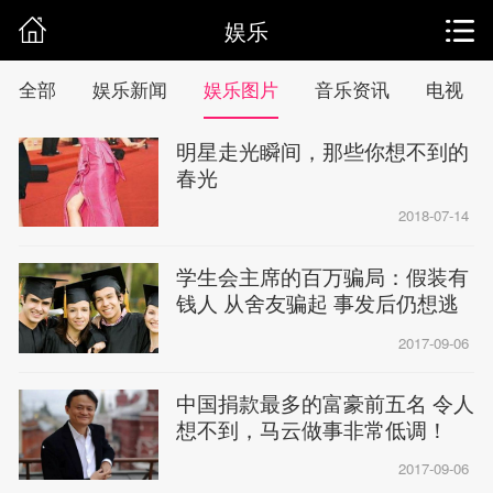
娱乐
全部
娱乐新闻
娱乐图片
音乐资讯
电视
明星走光瞬间，那些你想不到的
春光
2018-07-14
学生会主席的百万骗局：假装有
钱人 从舍友骗起 事发后仍想逃
避
2017-09-06
中国捐款最多的富豪前五名 令人
想不到，马云做事非常低调！
2017-09-06