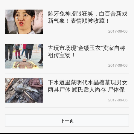
龅牙兔神瞪眼狂笑，白百合新戏
新气象！表情顺被收藏！
2017-09-06
古玩市场现“金缕玉衣”卖家自称
祖传宝物！
2017-09-06
下水道里藏明代水晶棺墓现男女
两具尸体 顾氏后人尚存 尸体保
存
2017-09-06
下一页