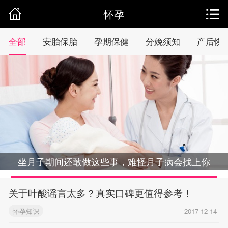
怀孕
全部
安胎保胎
孕期保健
分娩须知
产后恢
坐月子期间还敢做这些事，难怪月子病会找上你
关于叶酸谣言太多？真实口碑更值得参考！
怀孕知识
2017-12-14