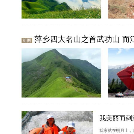
萍乡四大名山之首武功山 而
组图
我美丽而刺
我家就在明月山，