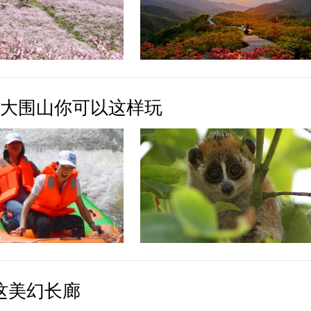
—大围山你可以这样玩
这美幻长廊