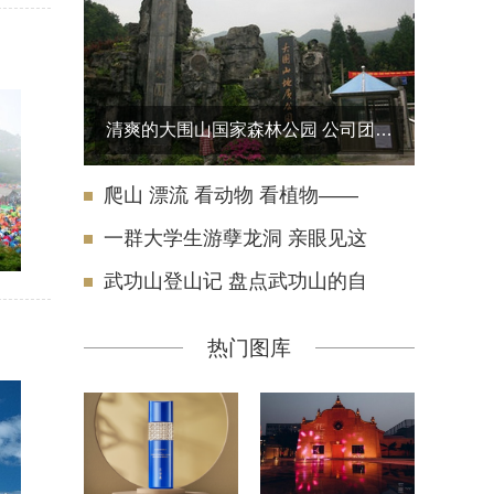
清爽的大围山国家森林公园 公司团建之旅
爬山 漂流 看动物 看植物——
一群大学生游孽龙洞 亲眼见这
武功山登山记 盘点武功山的自
热门图库