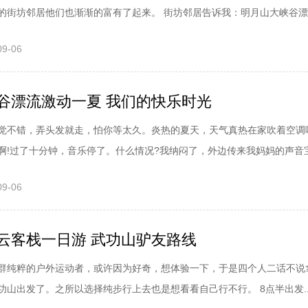
的街坊邻居他们也渐渐的富有了起来。 街坊邻居告诉我：明月山大峡谷漂..
09-06
谷漂流激动一夏 我们的快乐时光
觉不错，弄头发就走，怕你等太久。炎热的夏天，天气真热在家吹着空调
啊!过了十分钟，音乐停了。什么情况?我纳闷了，外边传来我妈妈的声音宝.
09-06
云客栈一日游 武功山驴友路线
群纯粹的户外运动者，或许因为好奇，想体验一下，于是四个人二话不说
功山出发了。之所以选择纯步行上去也是想看看自己行不行。 8点半出发..