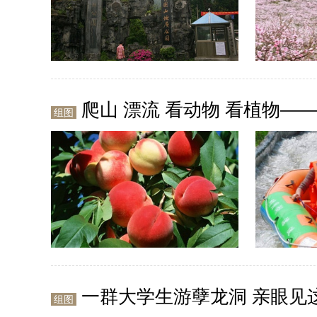
爬山 漂流 看动物 看植物—
组图
一群大学生游孽龙洞 亲眼见
组图