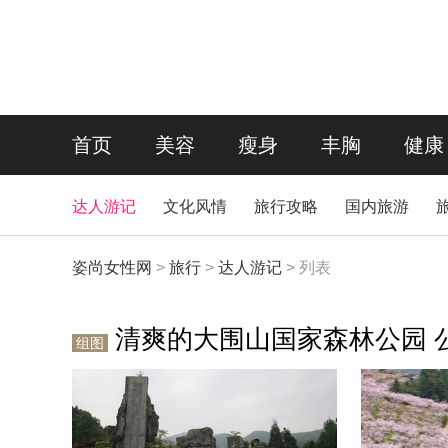
首页
美容
瘦身
丰胸
健康
达人游记
文化风情
旅行攻略
国内旅游
姿尚女性网
>
旅行
>
达人游记
> 列表
清爽的大围山国家森林公园 
组图