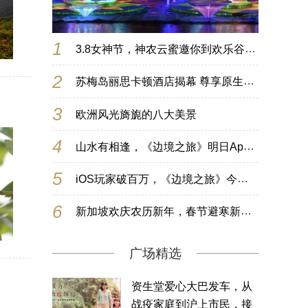
1
3.8女神节，神农云蜜邀你到欢乐谷开启甜蜜之旅
2
苏梅岛丽思卡顿酒店揭幕 尊享原生态泰式海岛生活
3
欧洲风光旖旎的八大美景
4
山水有相逢，《边境之旅》明日App Store首发
5
iOS玩家破百万，《边境之旅》今日全平台公测
6
新加坡欢庆农历新年，春节避寒新体验
广场精选
资生堂爱心大巴发车，从
战疫家庭到沪上市民，接