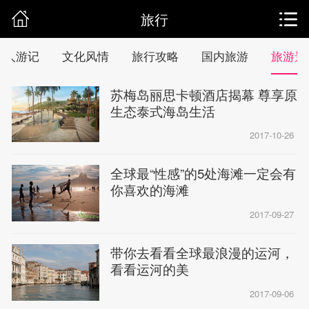
旅行
达人游记
文化风情
旅行攻略
国内旅游
旅游景
苏梅岛丽思卡顿酒店揭幕 尊享原
生态泰式海岛生活
2017-10-26
全球最“性感”的5处海滩一定会有
你喜欢的海滩
2017-09-27
带你去看看全球最浪漫的运河，
看看运河的美
2017-09-06