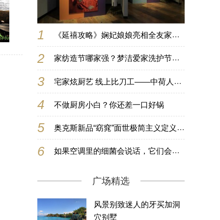
1
《延禧攻略》娴妃娘娘亮相全友家居沙发艺术展，体验中国名绣
2
家纺造节哪家强？梦洁爱家洗护节玩出新花样
3
宅家炫厨艺 线上比刀工——中荷人寿蜜丝会女神隔空秀神技
4
不做厨房小白？你还差一口好锅
5
奥克斯新品“窈窕”面世极简主义定义家居美学新风尚
6
如果空调里的细菌会说话，它们会讲什么?
广场精选
风景别致迷人的牙买加洞
穴别墅