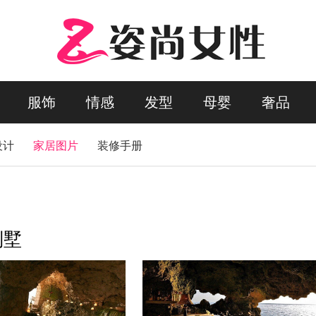
服饰
情感
发型
母婴
奢品
设计
家居图片
装修手册
别墅