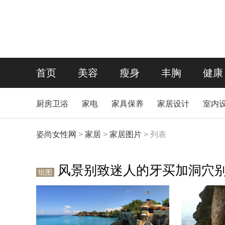
首页
美容
瘦身
丰胸
健康
厨房卫浴
家电
家具保养
家居设计
室内
姿尚女性网
>
家居
>
家居图片
> 列表
风景别致迷人的牙买加洞穴
组图