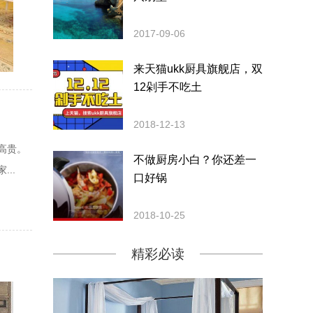
2017-09-06
来天猫ukk厨具旗舰店，双
12剁手不吃土
2018-12-13
高贵。
不做厨房小白？你还差一
..
口好锅
2018-10-25
精彩必读