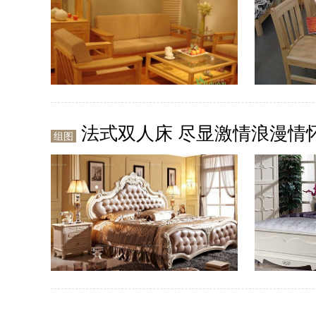
法式双人床 尽显激情浪漫情
组图