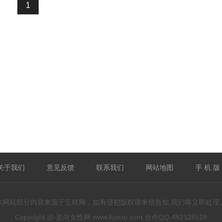
1
关于我们
意见反馈
联系我们
网站地图
手 机 版
本网站部分内容来源于互联网，如有侵犯版权请来信告知,我们将立即处理
Copyright @ 姿尚女性网 www.fuscin.com 合作QQ:492328528