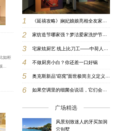
1
《延禧攻略》娴妃娘娘亮相全友家居沙发艺术展，体验中国名绣
2
家纺造节哪家强？梦洁爱家洗护节玩出新花样
3
宅家炫厨艺 线上比刀工——中荷人寿蜜丝会女神隔空秀神技
比如柜
4
不做厨房小白？你还差一口好锅
..
5
奥克斯新品“窈窕”面世极简主义定义家居美学新风尚
6
如果空调里的细菌会说话，它们会讲什么?
广场精选
风景别致迷人的牙买加洞
穴别墅