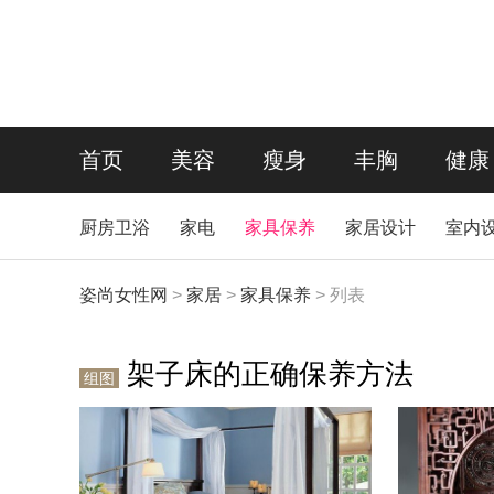
首页
美容
瘦身
丰胸
健康
厨房卫浴
家电
家具保养
家居设计
室内
姿尚女性网
>
家居
>
家具保养
> 列表
架子床的正确保养方法
组图