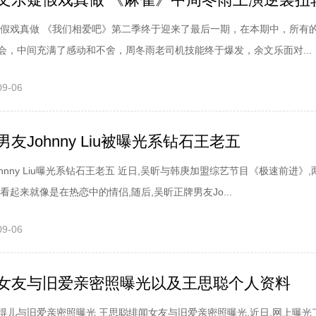
疑假戏真做 《我们相爱吧》第二季终于迎来了最后一期，在本期中，所有
会，中间充满了感动和不舍，周冬雨老司机技能终于爆发，余文乐面对...
09-06
友Johnny Liu被曝光系钻石王老五
hnny Liu曝光系钻石王老五 近日,吴昕与韩庚加盟综艺节目《极速前进》,
看起来就像是在热恋中的情侣,随后,吴昕正牌男友Jo...
09-06
女友与旧爱亲密照曝光以及王思聪个人资料
得儿与旧爱亲密照曝光 王思聪绯闻女友与旧爱亲密照曝光,近日,网上曝光