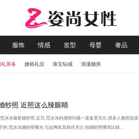
服饰
情感
发型
母婴
奢品
婚礼筹备
婚俗礼仪
珠宝钻戒
浪漫婚房
婚纱照 近照这么辣眼睛
 范冰冰最新婚纱照,近日,范冰冰的感情问题一直备受关注,很多人都想知
的,范冰冰婚纱照曝光,引起网友及粉丝关注,拍婚纱照哪里比较...