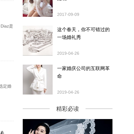
2017-09-09
Diaz是
这个春天，你不可错过的
一场婚礼秀
2019-04-26
一家婚庆公司的互联网革
命
选定婚
2019-04-26
精彩必读
周冬雨与余文乐疑假戏真做 《麻雀》中周冬雨上演逆袭扭转争议