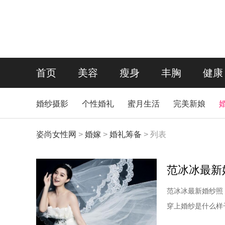
首页
美容
瘦身
丰胸
健康
婚纱摄影
个性婚礼
蜜月生活
完美新娘
姿尚女性网
>
婚嫁
>
婚礼筹备
> 列表
范冰冰最新
范冰冰最新婚纱照
穿上婚纱是什么样子