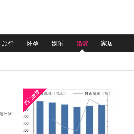
旅行
怀孕
娱乐
婚嫁
家居
道范冰冰