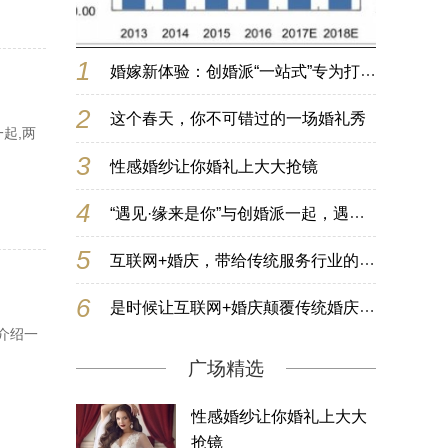
1
婚嫁新体验：创婚派“一站式”专为打造完美婚礼而生
2
这个春天，你不可错过的一场婚礼秀
起,两
3
性感婚纱让你婚礼上大大抢镜
4
“遇见·缘来是你”与创婚派一起，遇见你的美好
5
互联网+婚庆，带给传统服务行业的新思考
6
是时候让互联网+婚庆颠覆传统婚庆行业了
介绍一
广场精选
性感婚纱让你婚礼上大大
抢镜