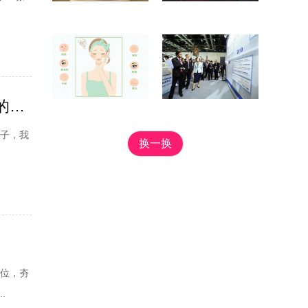
网曝曹云金江若琳分手 原因竟然与郭德纲有关，曹云金真的亏大了!
日子，我
换一换
身位，夯
.