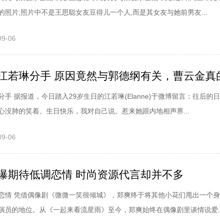
照片,照片中不是王思聪女友豆得儿一个人,而是其女友与她前男友...
09-06
手 据报道，今日踏入29岁生日的江若琳(Elanne)于微博留言：往后的
心没肺的笑着。生日快乐，我对自己说。惹来她跟内地相声界...
09-06
期待低调恋情 时尚资源代言却并不多
恋情 凭借偶像剧《微微一笑很倾城》，郑爽终于将其他小花们甩出一个
演员的地位。从《一起来看流星雨》至今，郑爽始终在偶像剧里谈情说爱..