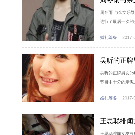
周冬雨 与余文乐
进行了最后一次约
婚礼筹备
2017-
吴昕的正牌男
吴昕的正牌男友Jo
节目中十分的亲昵,
婚礼筹备
2017-
王思聪绯闻
王思聪绯闻女友豆