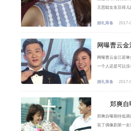
王思聪女友豆得儿的
婚礼筹备
2017-
网曝曹云金江若琳分
一个人还是可以没
婚礼筹备
2017-
郑爽自曝
郑爽自曝期待低调
实了偶像剧第一女