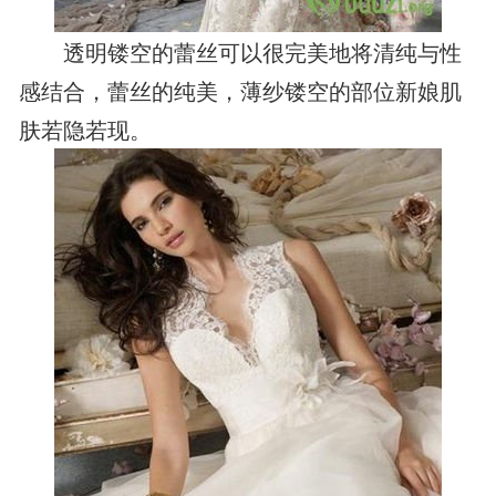
透明镂空的蕾丝可以很完美地将清纯与性
感结合，蕾丝的纯美，薄纱镂空的部位新娘肌
肤若隐若现。