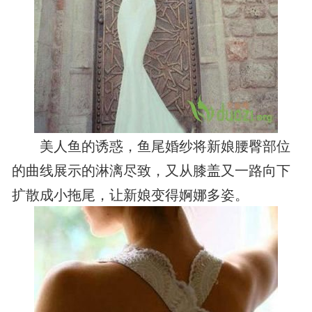
美人鱼的诱惑，鱼尾婚纱将新娘腰臀部位
的曲线展示的淋漓尽致，又从膝盖又一路向下
扩散成小拖尾，让新娘变得婀娜多姿。