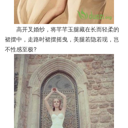
高开叉婚纱，将芊芊玉腿藏在长而轻柔的
裙摆中，走路时裙摆摇曳，美腿若隐若现，岂
不性感至极?