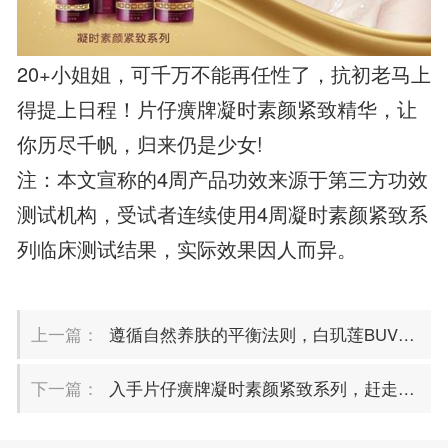
20+小姐姐，可千万不能再任性了，抗初老马上
得提上日程！片仔癀牌凝时素颜紧致精华，让
你历尽千帆，归来仍是少女!
注：本文宣称的4周产品功效来源于第三方功效
测试机构，受试者连续使用4周凝时素颜紧致系
列临床测试结果，实际效果因人而异。
上一篇：
遵循自然养肤的平衡法则，白玑莲BUVKRY告诉你：少则是多！
下一篇：
入手片仔癀牌凝时素颜紧致系列，赶走“初老现象”