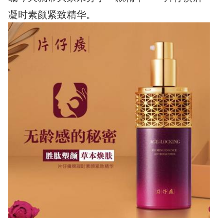
凝时素颜紧致精华。