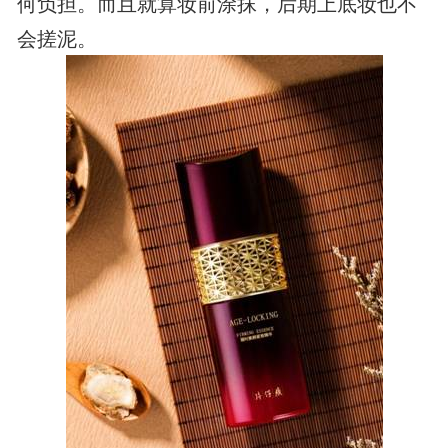
何负担。而且就算妆前涂抹，后期上底妆也不
会搓泥。