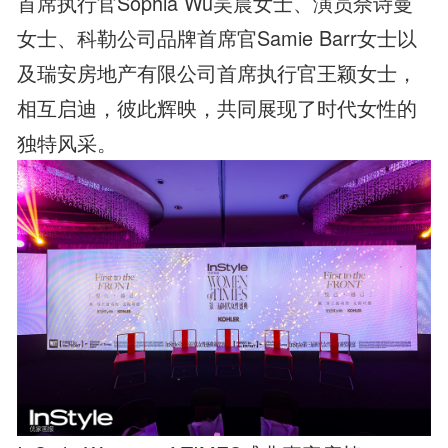
首席执行官Sophia Wu吴晨女士、演员佘诗曼
女士、科勒公司品牌首席官Samie Barr女士以
及瑞安房地产有限公司首席执行官王颖女士，
相互启迪，彼此辉映，共同展现了时代女性的
独特风采。