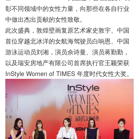
彰不同领域中的女性力量，向那些在各自行业
中做出杰出贡献的女性致敬。
此次盛典，敦煌壁画复原艺术家史敦宇、中国
首位穿越北冰洋的女航海驾驶员白响恩、中国
游泳运动员刘湘，演员佘诗曼、演员蒋勤勤，
以及瑞安房地产有限公司首席执行官王颖荣获
InStyle Women of TIMES 年度时代女性大奖。