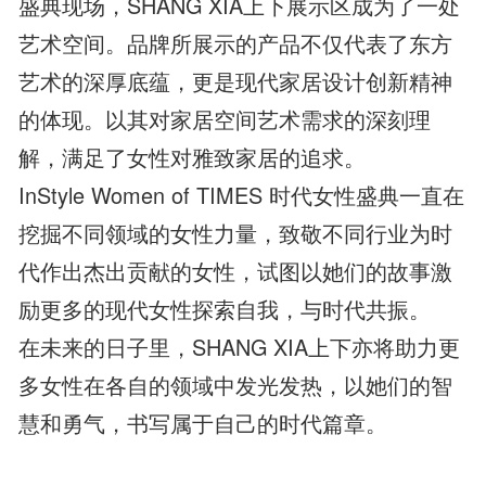
盛典现场，SHANG XIA上下展示区成为了一处
艺术空间。品牌所展示的产品不仅代表了东方
艺术的深厚底蕴，更是现代家居设计创新精神
的体现。以其对家居空间艺术需求的深刻理
解，满足了女性对雅致家居的追求。
InStyle Women of TIMES 时代女性盛典一直在
挖掘不同领域的女性力量，致敬不同行业为时
代作出杰出贡献的女性，试图以她们的故事激
励更多的现代女性探索自我，与时代共振。
在未来的日子里，SHANG XIA上下亦将助力更
多女性在各自的领域中发光发热，以她们的智
慧和勇气，书写属于自己的时代篇章。