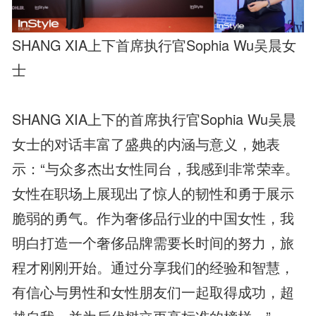
SHANG XIA上下首席执行官Sophia Wu吴晨女
士
SHANG XIA上下的首席执行官Sophia Wu吴晨
女士的对话丰富了盛典的内涵与意义，她表
示：“与众多杰出女性同台，我感到非常荣幸。
女性在职场上展现出了惊人的韧性和勇于展示
脆弱的勇气。作为奢侈品行业的中国女性，我
明白打造一个奢侈品牌需要长时间的努力，旅
程才刚刚开始。通过分享我们的经验和智慧，
有信心与男性和女性朋友们一起取得成功，超