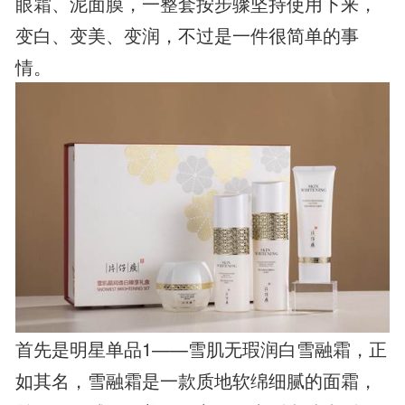
眼霜、泥面膜，一整套按步骤坚持使用下来，
变白、变美、变润，不过是一件很简单的事
情。
首先是明星单品1——雪肌无瑕润白雪融霜，正
如其名，雪融霜是一款质地软绵细腻的面霜，