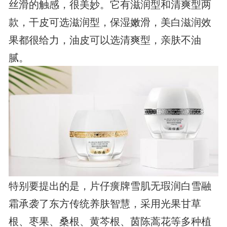
丝滑的触感，很美妙。它有滋润型和清爽型两
款，干皮可选滋润型，保湿嫩滑，美白滋润效
果都很给力，油皮可以选清爽型，亲肤不油
腻。
特别要提出的是，片仔癀牌雪肌无瑕润白雪融
霜承袭了东方传统养肤智慧，采用光果甘草
根、枣果、桑根、黄芩根、茵陈蒿花等多种植