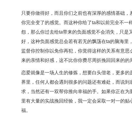
只要你做得好，而且你们之前也有深厚的感情基础，差
你完全变了的感觉。而这种你给了ta和以前完全不一
怨，那么你过去给ta带来的负面感觉不会消失，只是
好，这种负面感觉总会若有若无的飘荡在ta的脑海里，
监督你控制你以免你再犯，你觉得这样的关系有意思
来的亲情和好感，这不比你你费尽周折挽回回来的的
恋爱就像是一场人生的修炼，想要白头偕老，更多的
界里，任何人都会遇到很多的问题还有难处，而说到
求，当然还有一双帮你推向幸福的手。如果你正在为重新追回
里有大量的实战挽回经验，我一定会采取一对一的贴
福。