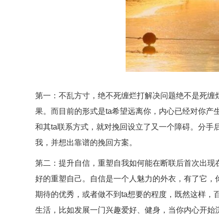
第一：不乱方寸，绝不死缠烂打解决问题绝不是死缠
果。而目前的形式是ta希望远离你，内心已经对你产
和其ta联系方式，就对挽回设立了又一个障碍。分手
我，并想出靠谱的挽回方案。
第二：提升自信，重塑自我如何能在断联后首次出现
好的重塑自己。自信是一个人魅力的外衣，有了它，你
期待的优秀，或者做不到ta想要的程度，既然这样，
生活，比如发展一门兴趣爱好、健身，当你内心开始