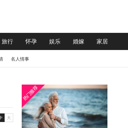
旅行
怀孕
娱乐
婚嫁
家居
情
名人情事
中
大