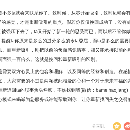
不多ta就会来联系你了。这时候，从零开始吸引，这时ta就会
样的感觉，才是重新吸引的重点。假若你仅仅挽回成功了，没有
又被强压下去了，ta又开始了新一轮的忍受而已，而以后不管你
提醒ta你原来是多么的过分多么的令ta委屈，而ta是多么的需要
么。而重新吸引，则把以前的负面感觉清零，却又能承接以前的
局面强一百倍么。这就是挽回和重新吸引的区别。
是需要双方心灵上的包容和理解，以及同等的经营和创造。在感
底，大家需要的不过是两颗彼此相爱的心和一个对于未来幸福的
ta的琐事焦头烂额，不妨找到我(微信：bameihaojiang)
心模式来竭诚为您服务或许能帮助到你，让你重新找回失之交臂
分享到: