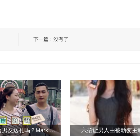
姐姐们支招
下一篇：
没有了
七夕会给男友送礼吗？Mark Your Man惊现街头为小姐姐们支招
六招让男人由被动变主