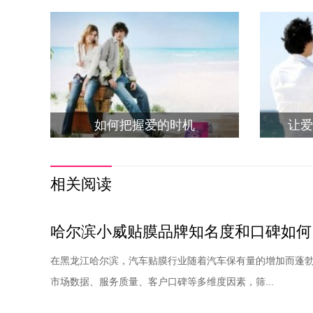
如何把握爱的时机
让爱
相关阅读
哈尔滨小威贴膜品牌知名度和口碑如何
在黑龙江哈尔滨，汽车贴膜行业随着汽车保有量的增加而蓬
市场数据、服务质量、客户口碑等多维度因素，筛...