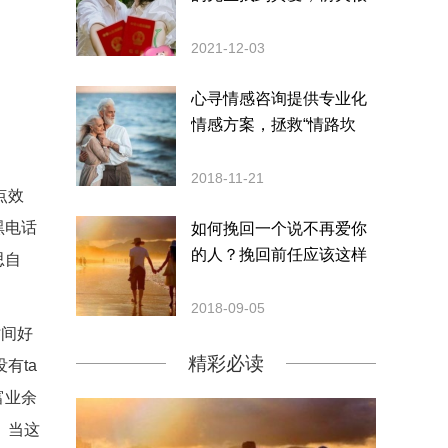
后悔
2021-12-03
心寻情感咨询提供专业化
情感方案，拯救“情路坎
坷”的你
2018-11-21
点效
黑电话
如何挽回一个说不再爱你
的人？挽回前任应该这样
思自
做
2018-09-05
时间好
精彩必读
有ta
富业余
。当这