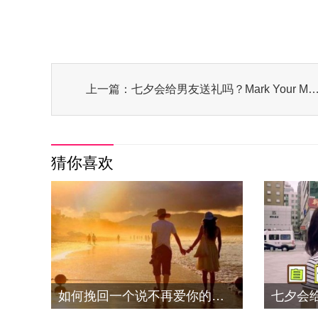
上一篇：
七夕会给男友送礼吗？Mark Your Man惊现街头为小
猜你喜欢
如何挽回一个说不再爱你的人？挽回前任应该这样做