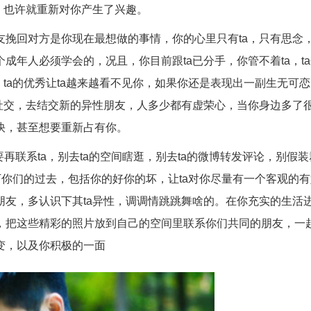
，也许就重新对你产生了兴趣。
挽回对方是你现在最想做的事情，你的心里只有ta，只有思念
年人必须学会的，况且，你目前跟ta已分手，你管不着ta，t
ta的优秀让ta越来越看不见你，如果你还是表现出一副生无可
社交，去结交新的异性朋友，人多少都有虚荣心，当你身边多了
快，甚至想要重新占有你。
再联系ta，别去ta的空间瞎逛，别去ta的微博转发评论，别假
下你们的过去，包括你的好你的坏，让ta对你尽量有一个客观的
友，多认识下其ta异性，调调情跳跳舞啥的。在你充实的生活
，把这些精彩的照片放到自己的空间里联系你们共同的朋友，一
变，以及你积极的一面